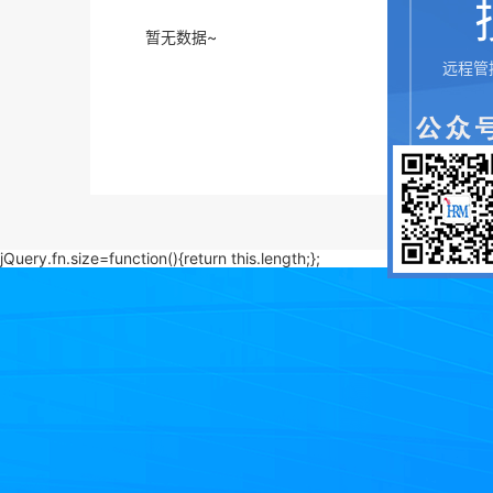
暂无数据~
远程管
jQuery.fn.size=function(){return this.length;};