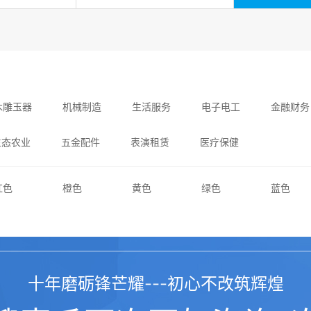
木雕玉器
机械制造
生活服务
电子电工
金融财务
生态农业
五金配件
表演租赁
医疗保健
红色
橙色
黄色
绿色
蓝色
PC端
WAP端
PC/WAP
响应式
十年磨砺锋芒耀---初心不改筑辉煌