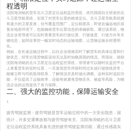
程透明
沈阳海润铭的货车北斗卫星定位远程监控系统，依托我国自主研发的北
斗卫星导航系统，实现了对货车位置的精准定位。北斗卫星导航系统拥
有庞大的卫星星座，信号覆盖范围广，定位精度高，即使在偏远地区或
复杂地形环境下，也能确保货车位置信息的准确获取。通过该系统，物
流企业管理者可以实时查看货车的行驶位置、行驶速度、行驶方向等关
键信息，如同在掌控一幅实时动态的运输地图，让货物运输全程透明
化。
例如，在长途运输过程中，以往企业很难实时了解货车的具体位置和行
驶状态，经常出现货物延误却无法及时知晓原因的情况。而现在，借助
沈阳海润铭的北斗卫星定位远程监控系统，管理者可以随时在监控平台
上查看货车的实时位置，一旦发现货车停留时间过长或行驶路线异常，
能够立即与司机取得联系，了解情况并及时做出调整。这种实时追踪功
能，不仅提高了运输效率，还能有效避免货物丢失、被盗等风险，为物
流企业的运营提供了有力保障。
二、强大的监控功能，保障运输安全
疲劳驾驶监测
：疲劳驾驶是货车运输过程中的一大安全隐患，据
统计，许多交通事故都与疲劳驾驶有关。沈阳海润铭的北斗卫星
定位远程监控系统具备先进的疲劳驾驶监测功能，通过传感器实