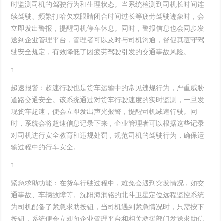
时监测司机的驾驶行为和生理状态。当系统检测到司机长时间连
续驾驶、频繁打哈欠或眼睛闭合时间过长等疲劳驾驶迹象时，会
立即发出警报，提醒司机停车休息。同时，警报信息也会同步发
送到企业管理平台，管理者可以及时与司机沟通，督促其遵守驾
驶安全规定，有效降低了因疲劳驾驶引发的交通事故风险。
超速报警
：超速行驶也是货车运输中的常见违规行为，严重威胁
道路交通安全。该系统通过对货车行驶速度的实时监测，一旦发
现货车超速，便会立即发出声光报警，提醒司机减速行驶。同
时，系统会将超速信息记录下来，企业管理者可以根据这些记录
对司机进行安全教育和违规处罚，规范司机的驾驶行为，确保运
输过程中的行车安全。
紧急求助功能
：在货车行驶过程中，难免会遇到突发情况，如交
通事故、车辆故障等。沈阳海润铭的北斗卫星定位远程监控系统
为司机配备了紧急求助按钮，当司机遇到紧急情况时，只需按下
按钮，系统便会立即向企业管理平台和相关救援部门发送求助信