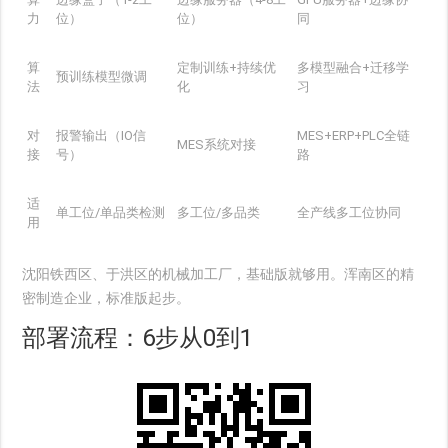
力
位）
位）
同
算
定制训练+持续优
多模型融合+迁移学
预训练模型微调
法
化
习
对
报警输出（IO信
MES+ERP+PLC全链
MES系统对接
接
号）
路
适
单工位/单品类检测
多工位/多品类
全产线多工位协同
用
沈阳铁西区、于洪区的机械加工厂，基础版就够用。浑南区的精
密制造企业，标准版起步。
部署流程：6步从0到1