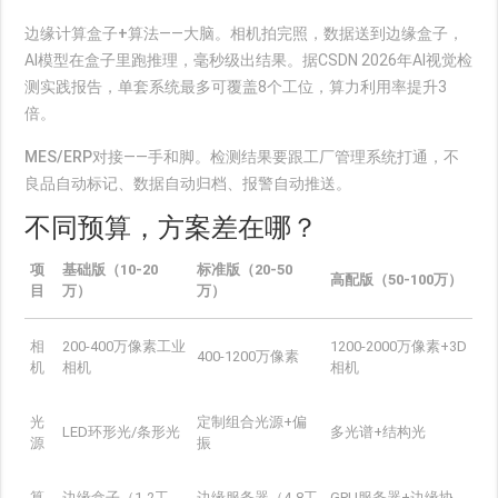
边缘计算盒子+算法
——大脑。相机拍完照，数据送到边缘盒子，
AI模型在盒子里跑推理，毫秒级出结果。据CSDN 2026年AI视觉检
测实践报告，单套系统最多可覆盖8个工位，算力利用率提升3
倍。
MES/ERP对接
——手和脚。检测结果要跟工厂管理系统打通，不
良品自动标记、数据自动归档、报警自动推送。
不同预算，方案差在哪？
项
基础版（10-20
标准版（20-50
高配版（50-100万）
目
万）
万）
相
200-400万像素工业
1200-2000万像素+3D
400-1200万像素
机
相机
相机
光
定制组合光源+偏
LED环形光/条形光
多光谱+结构光
源
振
算
边缘盒子（1-2工
边缘服务器（4-8工
GPU服务器+边缘协