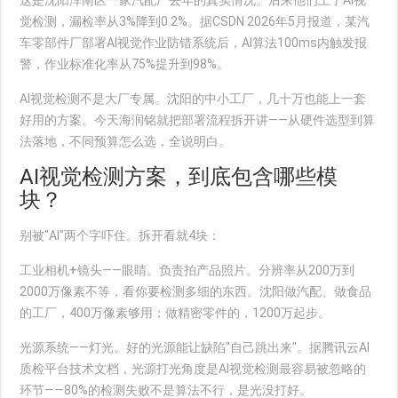
这是沈阳浑南区一家汽配厂去年的真实情况。后来他们上了AI视
觉检测，漏检率从3%降到0.2%。据CSDN 2026年5月报道，某汽
车零部件厂部署AI视觉作业防错系统后，AI算法100ms内触发报
警，作业标准化率从75%提升到98%。
AI视觉检测不是大厂专属。沈阳的中小工厂，几十万也能上一套
好用的方案。今天海润铭就把部署流程拆开讲——从硬件选型到算
法落地，不同预算怎么选，全说明白。
AI视觉检测方案，到底包含哪些模
块？
别被"AI"两个字吓住。拆开看就4块：
工业相机+镜头
——眼睛。负责拍产品照片。分辨率从200万到
2000万像素不等，看你要检测多细的东西。沈阳做汽配、做食品
的工厂，400万像素够用；做精密零件的，1200万起步。
光源系统
——灯光。好的光源能让缺陷"自己跳出来"。据腾讯云AI
质检平台技术文档，光源打光角度是AI视觉检测最容易被忽略的
环节——80%的检测失败不是算法不行，是光没打好。