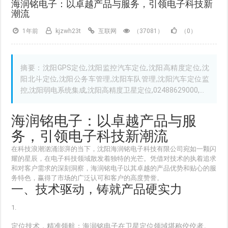
海润铭电子：以卓越产品与服务，引领电子科技新
潮流
1年前
kjzwh23t
互联网
（37081）
（0）
摘要：沈阳GPS定位,沈阳监控汽车定位,沈阳高精度定位,沈
阳北斗定位,沈阳公务车管理,沈阳车队管理,沈阳汽车定位监
控,沈阳弱电系统集成,沈阳高精度卫星定位,02488629000,...
海润铭电子：以卓越产品与服
务，引领电子科技新潮流
在科技浪潮汹涌澎湃的当下，沈阳海润铭电子科技有限公司宛如一颗闪
耀的星辰，在电子科技领域散发着独特的光芒。凭借对技术的执着追求
和对客户需求的深刻洞察，海润铭电子以其卓越的产品优势和贴心的服
务特色，赢得了市场的广泛认可和客户的高度赞誉。
一、技术驱动，铸就产品硬实力
定位技术，精准领航
：海润铭电子在卫星定位领域堪称佼佼者。